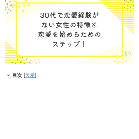
目次
[
表示
]