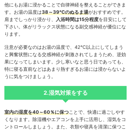
他にもお湯に浸かることで自律神経を整えることができま
す。お湯の温度は
38～39℃のぬるま湯
がおすすめです。
肩までしっかり浸かり、
入浴時間は15分程度
を目安にして
下さい。体がリラックス状態になる副交感神経が優位にな
ります。
注意が必要なのはお湯の温度で、42℃以上にしてしまう
と興奮状態になる交感神経が刺激されてしまうため、逆効
果になってしまいます。少し寒いなと思う日であっても、
特に寝る直前などはあまり熱すぎるお湯には浸からないよ
うに気をつけましょう。
2.湿気対策をする
室内の湿度を40～60％に保つ
ことで、快適に過ごしやす
くなります。除湿機やエアコンを上手に活用し、湿気をコ
ントロールしましょう。また、衣類や寝具を清潔に保つこ